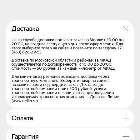
Наши преимущества
Работаем без посредников —
оригинальные диски, шины и
комплектующие по честным
Доставка
ценам. Вы получаете
проверенное качество
Наша служба доставки привезёт заказ по Москве с 10:00 до
напрямую от завода.
20:00, не позднее следующего дня после оформления. Для
Благодаря прямым поставкам
этого выберите товар на сайте и позвоните по телефону +7
(963) 626-29-53.
мы поддерживаем
стабильные складские запасы
Доставка по Московской области и районам за МКАД
осуществляется по договорённости, с 10:00 до 20:00.
и быструю доставку по всей
Стоимость — 50 рублей за каждый километр от МКАД.
России.
Для клиентов из регионов возможна доставка через
транспортную компанию. Выберите товар на сайте,
позвоните нам и подтвердите заказ. Доставка до
транспортной компании стоит 500 рублей, услуги
транспортной компании оплачиваются при получении.
Используемая транспортная компания — Деловые Линии
(www.dellin.ru).