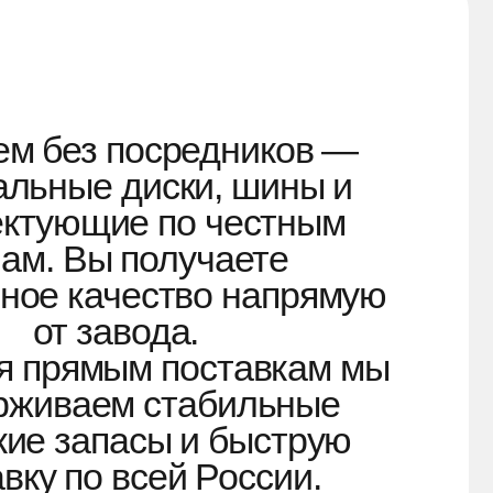
 получаете
чество напрямую
вода.
ым поставкам мы
м стабильные
асы и быструю
всей России.