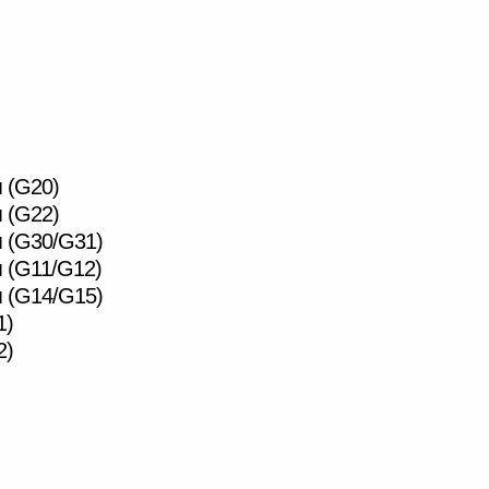
 (G20)
 (G22)
я (G30/G31)
я (G11/G12)
я (G14/G15)
1)
2)