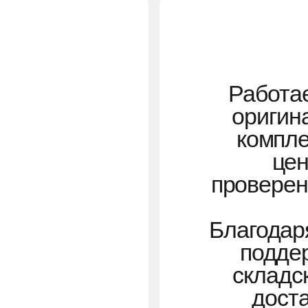
ценам. Вы
проверенное ка
от за
Благодаря прям
поддерживае
складские зап
доставку по 