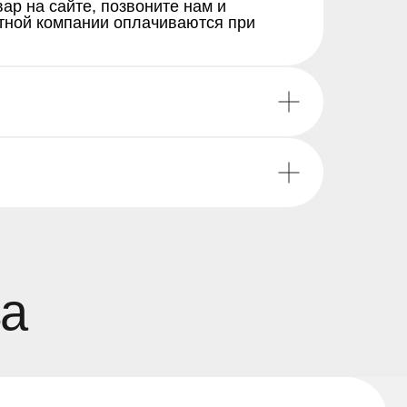
ар на сайте, позвоните нам и
ртной компании оплачиваются при
посредников —
диски, шины и
е по честным