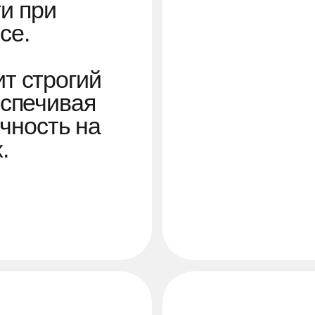
Мы знаем всё о 
За годы работы
помогли тысяча
подобрать идеа
стиля и н
Наш опыт и 
гарантия, чт