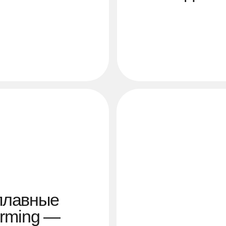
вные
ing —
ри
трогий
ечивая
сть на