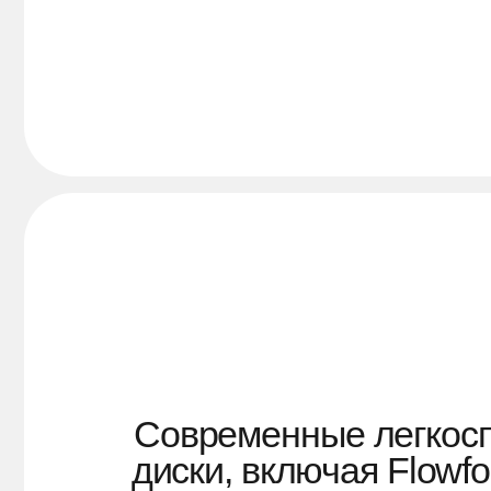
Современные легкоспла
диски, включая Flowform
максимум прочности п
минимальном весе.
Каждая модель проходит с
контроль качества, обесп
безопасность и долговечно
любых дорогах.