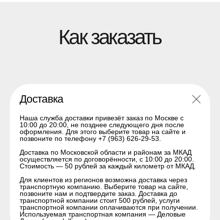
Наши преимущества
Доставка
Наша служба доставки привезёт заказ по Москве с
Работаем без посредников
10:00 до 20:00, не позднее следующего дня после
— оригинальные диски,
оформления. Для этого выберите товар на сайте и
позвоните по телефону +7 (963) 626-29-53.
шины и комплектующие по
честным ценам. Вы
Доставка по Московской области и районам за МКАД
получаете проверенное
осуществляется по договорённости, с 10:00 до 20:00.
Стоимость — 50 рублей за каждый километр от МКАД.
качество напрямую от
завода.
Для клиентов из регионов возможна доставка через
транспортную компанию. Выберите товар на сайте,
Благодаря прямым
позвоните нам и подтвердите заказ. Доставка до
поставкам мы
транспортной компании стоит 500 рублей, услуги
транспортной компании оплачиваются при получении.
поддерживаем стабильные
Используемая транспортная компания — Деловые
складские запасы и быструю