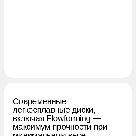
Мы знаем всё о шинах и
дисках. За годы работы по
всей России помогли
тысячам автолюбителей
подобрать идеальное
сочетание стиля и
надёжности.
Наш опыт и репутация —
гарантия, что вы получите
профессиональную
консультацию и надёжный
сервис.