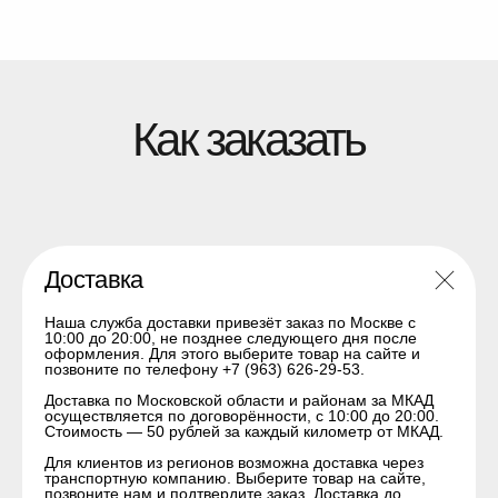
Наши преимущества
Доставка
Работаем без посредников
Наша служба доставки привезёт заказ по Москве с
— оригинальные диски,
10:00 до 20:00, не позднее следующего дня после
оформления. Для этого выберите товар на сайте и
шины и комплектующие по
позвоните по телефону +7 (963) 626-29-53.
честным ценам. Вы
получаете проверенное
Доставка по Московской области и районам за МКАД
осуществляется по договорённости, с 10:00 до 20:00.
качество напрямую от
Стоимость — 50 рублей за каждый километр от МКАД.
завода.
Для клиентов из регионов возможна доставка через
Благодаря прямым
транспортную компанию. Выберите товар на сайте,
поставкам мы
позвоните нам и подтвердите заказ. Доставка до