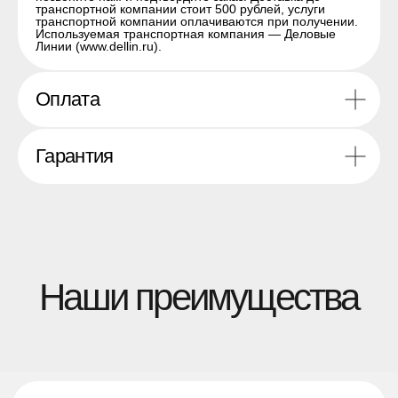
транспортной компании стоит 500 рублей, услуги
поддерживаем стабильные
транспортной компании оплачиваются при получении.
складские запасы и быструю
Используемая транспортная компания — Деловые
доставку по всей России.
Линии (www.dellin.ru).
Оплата
Гарантия
Современные
легкосплавные диски,
включая Flowforming —