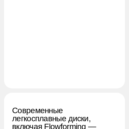
Мы знаем всё о шинах и
дисках. За годы работы по
всей России помогли
тысячам автолюбителей
подобрать идеальное
сочетание стиля и
надёжности.
Наш опыт и репутация —
гарантия, что вы получите
профессиональную
консультацию и надёжный
сервис.