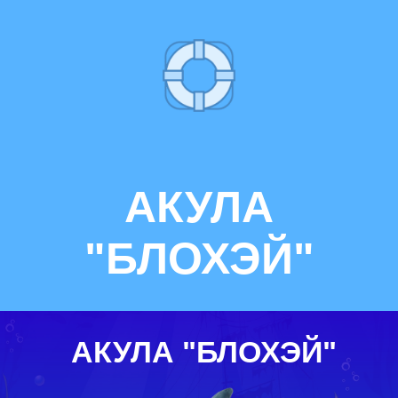
АКУЛА
"БЛОХЭЙ"
АКУЛА "БЛОХЭЙ"