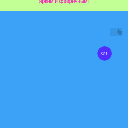
ярким и фееричным!
ХИТ!