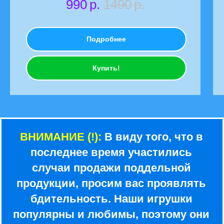
990
р.
1490
р.
Подробнее
Купить!
ВНИМАНИЕ (!):
В виду того, что в
последнее время участились
случаи продажи поддельной
продукции, просим вас проявлять
бдительность. Наши игрушки
популярны и любимы, поэтому они