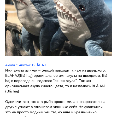
Акула "Блохэй" BLÅHAJ
Имя акулы из икеи – Блохэй приходит к нам из шведского.
BLÅHAJ(Blå haj) оригинальное имя акулы на шведском. Blå
haj в переводе с шведского "синяя акула". Так как
оригинальная акула синего цвета, то и назвалась BLÅHAJ
(Blå haj)
Одни считают, что эта рыба просто мила и очаровательна,
другие узнают в плюшевом хищнике себя. #акулаизикеи —
это не просто модный хештег, но еще и чрезвычайно